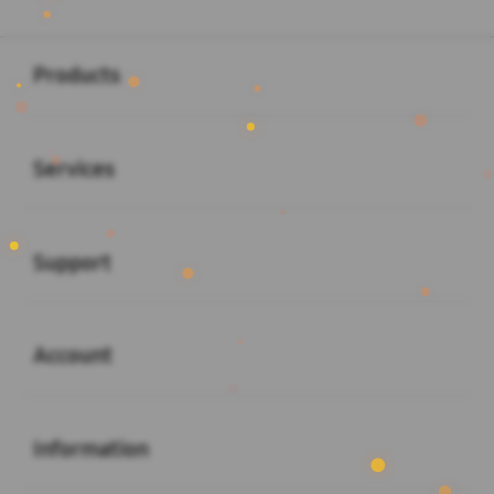
Buka
Footer Navigation
Products
Buka
Services
Buka
Support
Buka
Account
Buka
Information