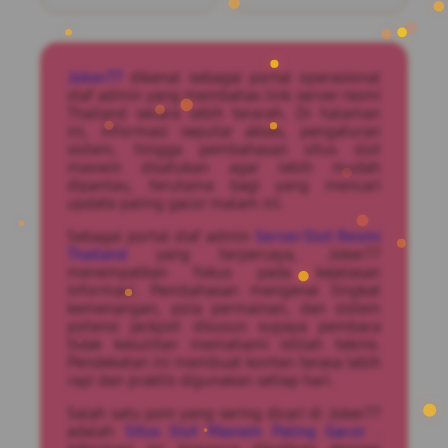
Joker77
dikenal sebagai portal operasional
staf admin yang membahas link server resmi
Thailand secara lebih terarah. Di halaman
ini, informasi seputar akses, pengaturan
sistem, hingga pembahasan situs slot
maxwin disatukan agar lebih mudah
dipantau, terutama bagi yang mencari
update paling gacor malam ini.
Sebagai portal staf admin
Server Slot Resmi
Thailand
yang terpercaya, Joker77
menempatkan fokus pada kejelasan
informasi. Pembahasan mengenai tingkat
kemenangan, pola permainan, dan sistem
potensi jackpot disusun supaya pembaca
tidak kesulitan memahami istilah teknis.
Pendekatan ini membuat konten terasa lebih
rapi dan praktis digunakan setiap hari.
Salah satu poin yang sering dicari di Joker77
adalah
Situs Slot Maxwin Paling Gacor
.