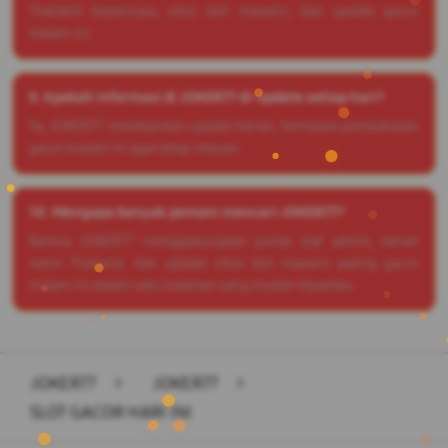
Thailand terpercaya, situs slot maxwin, dan update gacor
malam ini.
9. Apakah informasi di JOKER77 di-update setiap hari?
Ya, JOKER77 menekankan update harian, termasuk pembahasan
gacor malam ini agar tetap relevan.
10. Mengapa banyak pemain mencari JOKER77?
Karena JOKER77 menggabungkan portal staf admin, server
resmi Thailand, dan update situs slot maxwin paling gacor
malam ini dalam satu halaman yang mudah dipantau.
JOKER77
>
JOKER77
>
SLOT GACOR HARI INI