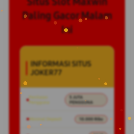
Situs Slot Maxwin
Paling Gacor Malam
Ini
INFORMASI SITUS
JOKER77
Penilaian
5 JUTA
Pengguna
PENGGUNA
Minimal Deposit
10.000 Ribu