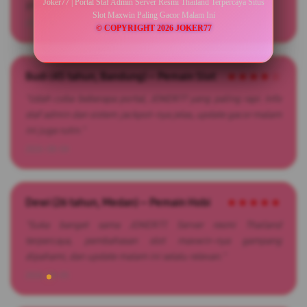
Joker77 | Portal Staf Admin Server Resmi Thailand Terpercaya Situs
gampang dicek, tampilannya juga simpel."
Slot Maxwin Paling Gacor Malam Ini
2026-08-03
© COPYRIGHT 2026 JOKER77
Budi (45 tahun, Bandung) – Pemain Slot
★★★★☆
"Udah coba beberapa portal, JOKER77 yang paling rapi. Info
staf admin dan sistem jackpot-nya jelas, update gacor malam
ini juga rutin."
2026-08-04
Dewi (26 tahun, Medan) – Pemain Hobi
★★★★★
"Suka banget sama JOKER77. Server resmi Thailand
terpercaya, pembahasan slot maxwin-nya gampang
dipahami, dan update malam ini selalu relevan."
2026-08-05